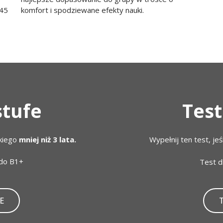
komfort i spodziewane efekty nauki.
 45
Test
stufe
ckiego
mniej niż 3 lata.
Wypełnij ten test, jeś
 do B1+
Test d
E