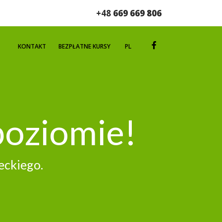
+48
669 669 806
T
KONTAKT
BEZPŁATNE KURSY
PL
poziomie!
eckiego.