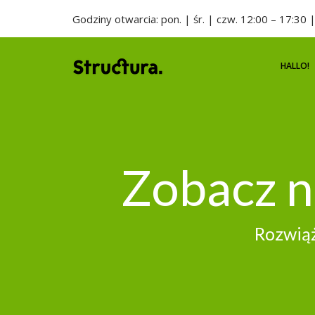
Godziny otwarcia: pon. | śr. | czw. 12:00 – 17:30
HALLO!
Zobacz n
Rozwiąż