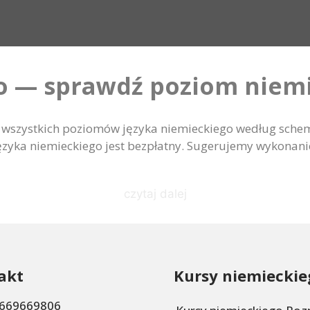
go — sprawdź poziom niem
dla wszystkich poziomów języka niemieckiego według sc
z języka niemieckiego jest bezpłatny. Sugerujemy wykonan
czytaj dalej
akt
Kursy niemieckie
669669806