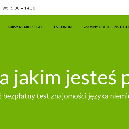
|
wt. 9:00 – 14:30
KURSY NIEMIECKIEGO
TEST ONLINE
EGZAMINY GOETHE-INSTITU
a jakim jesteś 
 bezpłatny test znajomości języka niemi